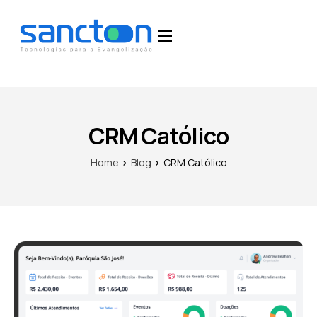
Home
Funcionalidades
Blog
CRM Católico
Depoimentos
Home
Blog
CRM Católico
Fale Conosco