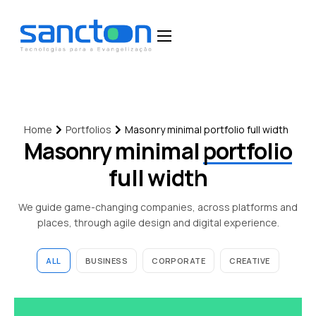
Home
Funcionalidades
Blog
Portfolios
Masonry minimal portfolio full width
Home
Masonry minimal
portfolio
Depoimentos
full width
Fale Conosco
We guide game-changing companies, across platforms and
places, through agile design and digital experience.
ALL
BUSINESS
CORPORATE
CREATIVE