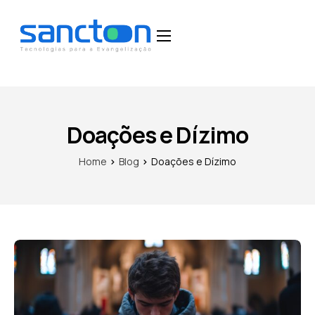
Home
Funcionalidades
Blog
Doações e Dízimo
Depoimentos
Home
Blog
Doações e Dízimo
Fale Conosco