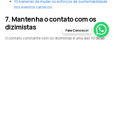
10 maneiras de mudar os esforços de sustentabilidade
nos eventos católicos
7. Mantenha o contato com os
dizimistas
Fale Conosco!
O contato constante com os dizimistas é uma das 10 dicas
de como aumentar o dízimo na paróquia mais eficazes. É
importante que os fiéis sintam-se valorizados e
reconhecidos pela contribuição. Mensagens de
agradecimento, lembranças de datas especiais e
atualizações sobre os projetos paroquiais são maneiras de
manter esse relacionamento ativo.
Enviar comunicados periódicos por e-mail, mensagens de
WhatsApp ou até cartas é uma forma de lembrar os
dizimistas da importância de sua participação. Essas
iniciativas fortalecem o senso de pertencimento e
incentivam a continuidade das contribuições, mantendo o
vínculo entre a paróquia e os fiéis.