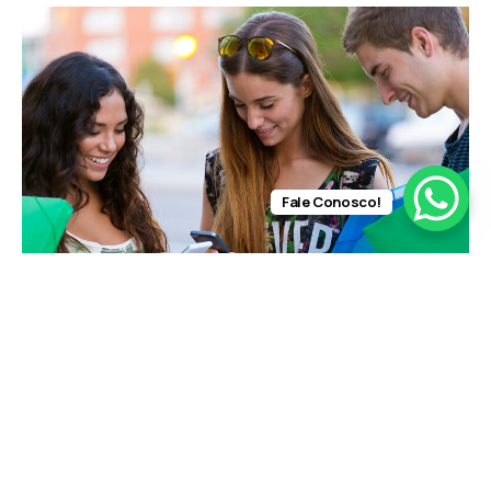
Fale Conosco!
O que isso significa para sua instituição
católica?
Adotar soluções de doação modernas:
garanta que
uma plataforma de doação online eficaz esteja em uso
e integre opções como pagamento por aproximação e
criptomoedas.
Realizar auditorias de segurança:
comprometa-se